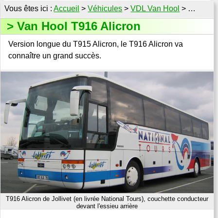
Accueil
>
Véhicules
>
VDL Van Hool
> …
Van Hool T916 Alicron
Version longue du T915 Alicron, le T916 Alicron va
connaître un grand succès.
T916 Alicron de Jollivet (en livrée National Tours), couchette conducteur
devant l'essieu arrière