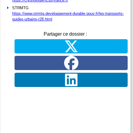
https://chronologie-tcsp-france.fr
STRMTG
https://www.strmtg.developpement-durable.gouv.fr/les-transports-
guides-urbains-r28.html
Partager ce dossier :