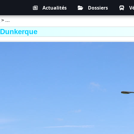
Actualités
Dossiers
V
a
> …
 Dunkerque