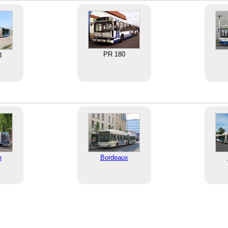
PR 180
8
n
Bordeaux