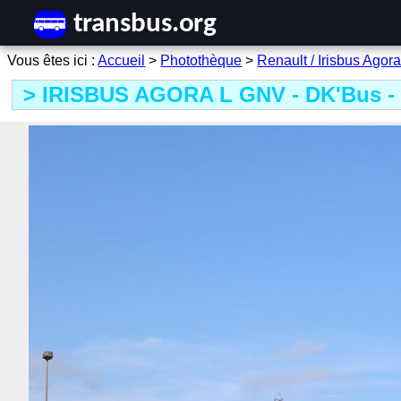
Accueil
>
Photothèque
>
Renault / Irisbus Agor
IRISBUS AGORA L GNV - DK'Bus -