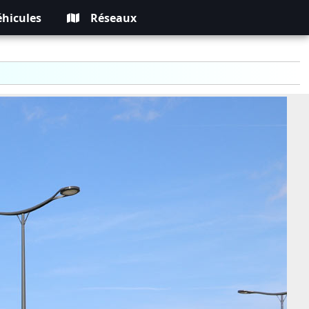
éhicules
Réseaux