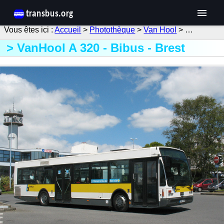
Accueil
>
Photothèque
>
Van Hool
> …
VanHool A 320 - Bibus - Brest