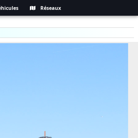
éhicules
Réseaux