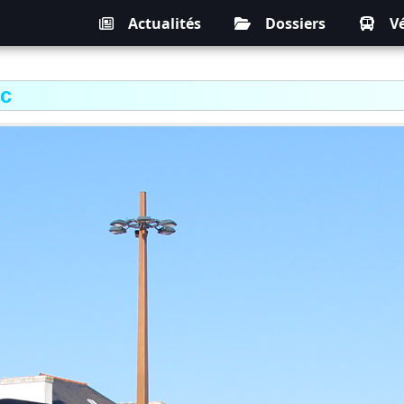
Actualités
Dossiers
V
uc