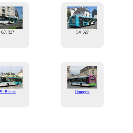
GX 327
GX 327
St-Brieuc
Limoges