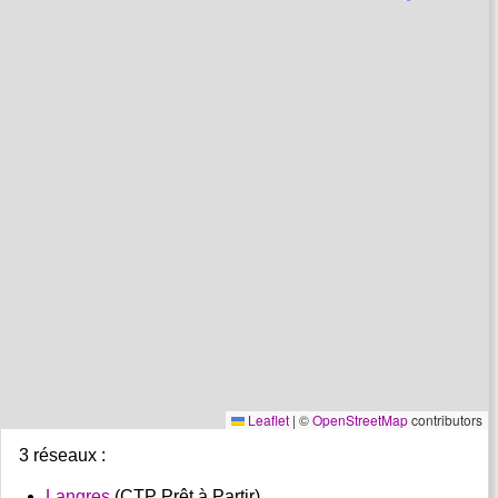
Leaflet
|
©
OpenStreetMap
contributors
3 réseaux :
Langres
(CTP Prêt à Partir)