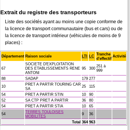
Extrait du registre des transporteurs
Liste des sociétés ayant au moins une copie conforme de
la licence de transport communautaire (bus et cars) ou de
la licence de transport intérieur (véhicules de moins de 9
places) :
Tranche
Département
Raison sociale
LTI
LC
Activité
d'effectif
SOCIETE D'EXPLOITATION
251 à
67
DES ETABLISSEMENTS RENE
95
300
999
ANTONI
88
SADAP
179
277
PRET A PARTIR TOURING CAR
10
25
115
SA
54
PRET A PARTIR STIN
10
90
52
SA CTP PRET A PARTIR
36
80
54
PRET A PARTIR STIA
10
65
TERRES TOULOISES
54
9
36
MOBILITES
Total
364
963