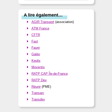
A lire également…
AGIR Transport
(association)
ATM France
CFTR
Fast
Faure
Galéo
Keolis
Moventis
RATP CAP Île-de-France
RATP Dev
Réunir
(PME)
Transarc
Transdev