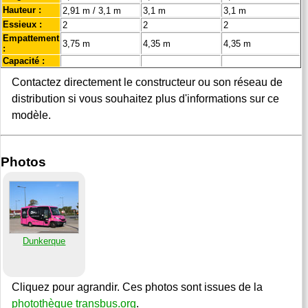
Hauteur :
2,91 m / 3,1 m
3,1 m
3,1 m
Essieux :
2
2
2
Empattement
3,75 m
4,35 m
4,35 m
:
Capacité :
Contactez directement le constructeur ou son réseau de
distribution si vous souhaitez plus d'informations sur ce
modèle.
Photos
Dunkerque
Cliquez pour agrandir. Ces photos sont issues de la
photothèque transbus.org
.