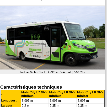
Indcar Mobi City L8 GNC à Ploërmel (05/2024)
Caractéristiques techniques
Mobi City L7 GNV
Mobi City L8 GNV
Mobi City L8 GNV
-
minibus
minibus
minicar
Longueur :
6,997 m
7,997 m
7,997 m
Largeur :
2,2 m
2,35 m
2,35 m