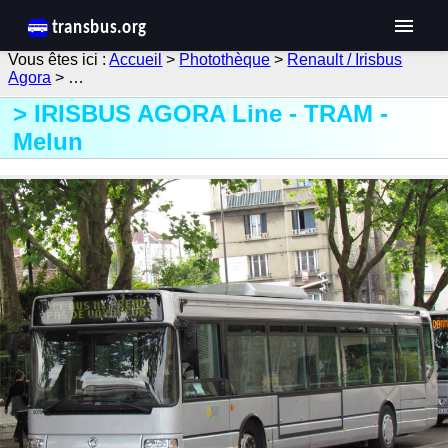
Accueil
>
Photothèque
>
Renault / Irisbus
Agora
> …
IRISBUS AGORA Line - TRAM -
Melun