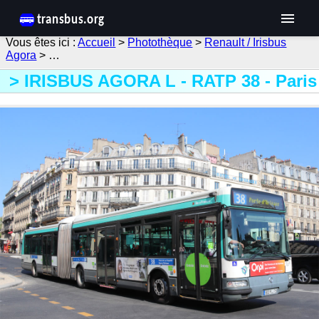
Accueil
>
Photothèque
>
Renault / Irisbus
Agora
> …
IRISBUS AGORA L - RATP 38 - Paris