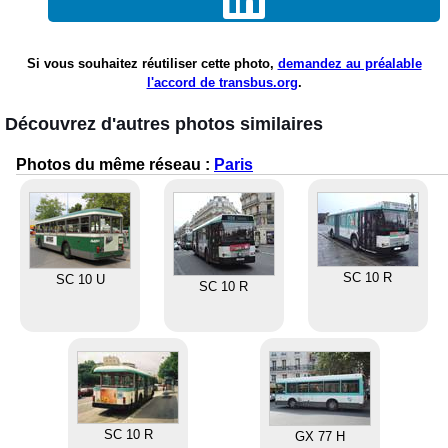
Si vous souhaitez réutiliser cette photo,
demandez au préalable
l'accord de transbus.org
.
Découvrez d'autres photos similaires
Photos du même réseau :
Paris
SC 10 R
SC 10 U
SC 10 R
SC 10 R
GX 77 H