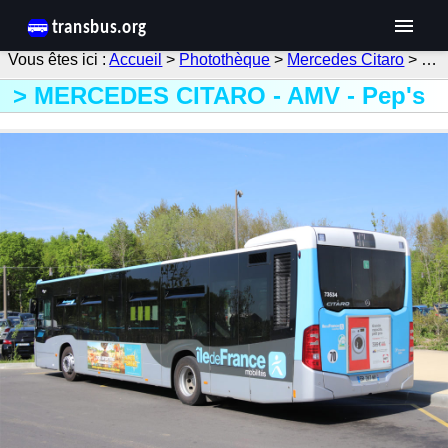
Accueil
>
Photothèque
>
Mercedes Citaro
> …
MERCEDES CITARO - AMV - Pep's