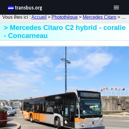
Accueil
>
Photothèque
>
Mercedes Citaro
> …
Mercedes Citaro C2 hybrid - coralie
- Concarneau