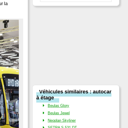
r la
Véhicules similaires : autocar
à étage
Beulas Glory
Beulas Jewel
Neoplan Skyliner
SETRA S 531 DT