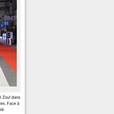
al Zou! dans
ces. Face à
ré.