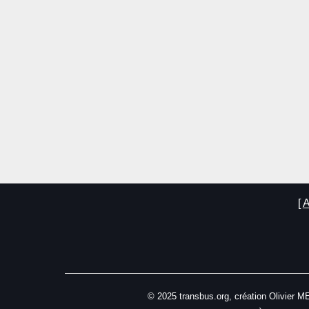
A
© 2025 transbus.org, création Olivier 