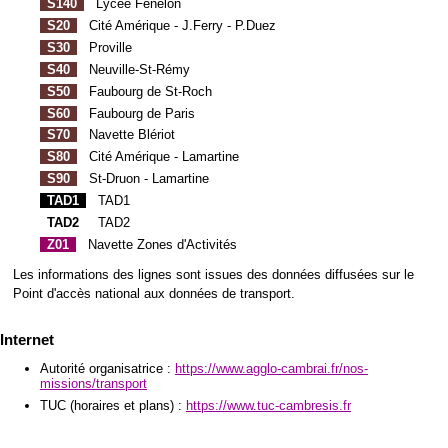
S140
Lycée Fénelon
S20
Cité Amérique - J.Ferry - P.Duez
S30
Proville
S40
Neuville-St-Rémy
S50
Faubourg de St-Roch
S60
Faubourg de Paris
S70
Navette Blériot
S80
Cité Amérique - Lamartine
S90
St-Druon - Lamartine
TAD1
TAD1
TAD2
TAD2
Z01
Navette Zones d'Activités
Les informations des lignes sont issues des données diffusées sur le
Point d'accès national aux données de transport.
Internet
Autorité organisatrice :
https://www.agglo-cambrai.fr/nos-
missions/transport
TUC (horaires et plans) :
https://www.tuc-cambresis.fr