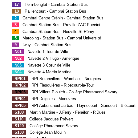
17
Hem-Lenglet - Cambrai Station Bus
18
Paillencourt - Cambrai Station Bus
2
Cambrai Centre Crépin - Cambrai Station Bus
3
Cambrai Station Bus - Proville ZAC Puccini
4
Cambrai Station Bus - Neuville-St-Rémy
5
Marcoing - Station Bus - Cambrai Université
9
Iwuy - Cambrai Station Bus
N01
Navette 1 Tour de Ville
N02
Navette 2 V.Hugo - Amérique
N03
Navette 3 Cœur de Ville
N04
Navette 4 Martin Martine
RPI01
RPI Seranvillers - Wambaix - Niergnies
RPI02
RPI Flesquières - Ribécourt-la-Tour
RPI03
RPI Villers Plouich - Collège Pharamond Savary
RPI04
RPI Doignies - Moeuvres
RPI05
RPI Aubencheul-au-bac - Haynecourt - Sancourt - Blécourt
S100
Martin Martine - J.Ferry - Fénélon - P.Duez
S110
Collège Jacques Prévert
S120
Collège Pharamond Savary
S130
Collège Jean Moulin