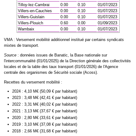
Tilloy-lez-Cambrai
0.00
0.10
01/07/2023
Villers-en-Cauchies
0.00
0.10
01/07/2023
Villers-Guislain
0.00
0.10
01/07/2023
Villers-Plouich
0.60
0.00
01/09/2023
Wambaix
0.00
0.10
01/07/2023
VMA : Versement mobilité additionnel institué par certains syndicats
mixtes de transport.
Source
: données issues de Banatic, la Base nationale sur
l'intercommunalité (01/01/2025) de la Direction générale des collectivités
locales et de la table des taux transport (01/01/2026) de l'Agence
centrale des organismes de Sécurité sociale (Acoss).
Recettes du versement mobilité :
2024 : 4,10 M€ (50,09 € par habitant)
2023 : 3,48 M€ (42,41 € par habitant)
2022 : 3,31 M€ (40,02 € par habitant)
2021 : 3,13 M€ (37,67 € par habitant)
2020 : 2,80 M€ (33,61 € par habitant)
2019 : 3,10 M€ (37,08 € par habitant)
2018 : 2,66 M€ (31,68 € par habitant)