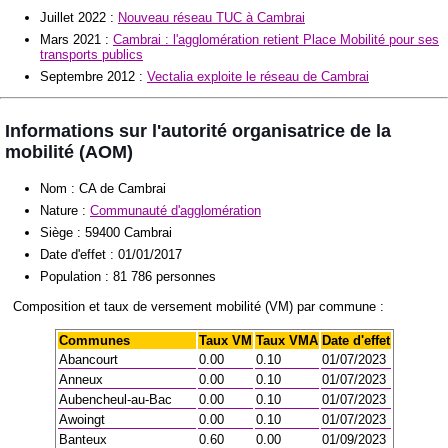
Juillet 2022 :
Nouveau réseau TUC à Cambrai
Mars 2021 :
Cambrai : l'agglomération retient Place Mobilité pour ses
transports publics
Septembre 2012 :
Vectalia exploite le réseau de Cambrai
Informations sur l'autorité organisatrice de la
mobilité (AOM)
Nom : CA de Cambrai
Nature :
Communauté d'agglomération
Siège : 59400 Cambrai
Date d'effet : 01/01/2017
Population : 81 786 personnes
Composition et taux de versement mobilité (VM) par commune :
Communes
Taux VM
Taux VMA
Date d'effet
Abancourt
0.00
0.10
01/07/2023
Anneux
0.00
0.10
01/07/2023
Aubencheul-au-Bac
0.00
0.10
01/07/2023
Awoingt
0.00
0.10
01/07/2023
Banteux
0.60
0.00
01/09/2023