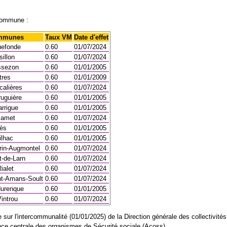
commune :
mmunes
Taux VM
Date d'effet
uefonde
0.60
01/07/2024
illon
0.60
01/07/2024
ssezon
0.60
01/01/2005
tres
0.60
01/01/2009
calières
0.60
01/07/2024
uguière
0.60
01/01/2005
rrigue
0.60
01/01/2005
amet
0.60
01/07/2024
ès
0.60
01/01/2005
ilhac
0.60
01/01/2005
rin-Augmontel
0.60
01/07/2024
t-de-Larn
0.60
01/07/2024
ialet
0.60
01/07/2024
nt-Amans-Soult
0.60
01/07/2024
durenque
0.60
01/01/2005
introu
0.60
01/07/2024
sur l'intercommunalité (01/01/2025) de la Direction générale des collectivités
ence centrale des organismes de Sécurité sociale (Acoss).