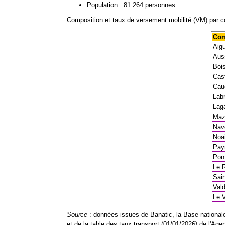
Population : 81 264 personnes
Composition et taux de versement mobilité (VM) par 
Co
Aig
Auss
Boi
Cas
Cau
Labr
Laga
Maz
Nav
Noa
Pay
Pon
Le R
Sai
Val
Le V
Source
: données issues de Banatic, la Base nationale 
et de la table des taux transport (01/01/2026) de l'Ag