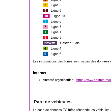
2
Ligne 2
9
Ligne 9
10
Ligne 10
5
Ligne 5
7
Ligne 7
1
Ligne 1
8
Ligne 8
Navette
Castres Siala
4
Ligne 4
6
Ligne 6
Les informations des lignes sont issues des données d
Internet
Autorité organisatrice :
https://www.castres-maz
Parc de véhicules
La base de données TC Infos répertorie les véhicules