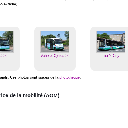
en externe).
 330
Vehixel Cytios 30
Lion's City
randir. Ces photos sont issues de la
photothèque
.
rice de la mobilité (AOM)