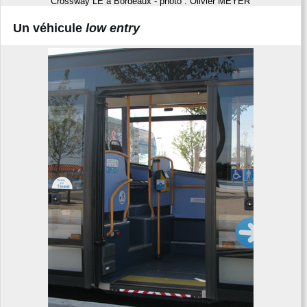
Crossway LE à Bordeaux - photo : Olivier MEYER
Un véhicule
low entry