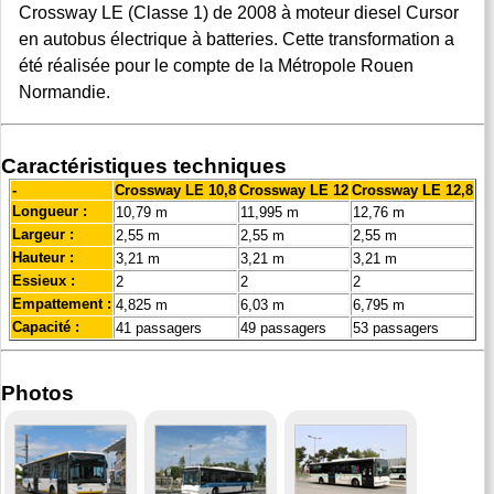
Crossway LE (Classe 1) de 2008 à moteur diesel Cursor
en autobus électrique à batteries. Cette transformation a
été réalisée pour le compte de la Métropole Rouen
Normandie.
Caractéristiques techniques
-
Crossway LE 10,8
Crossway LE 12
Crossway LE 12,8
Longueur :
10,79 m
11,995 m
12,76 m
Largeur :
2,55 m
2,55 m
2,55 m
Hauteur :
3,21 m
3,21 m
3,21 m
Essieux :
2
2
2
Empattement :
4,825 m
6,03 m
6,795 m
Capacité :
41 passagers
49 passagers
53 passagers
Photos