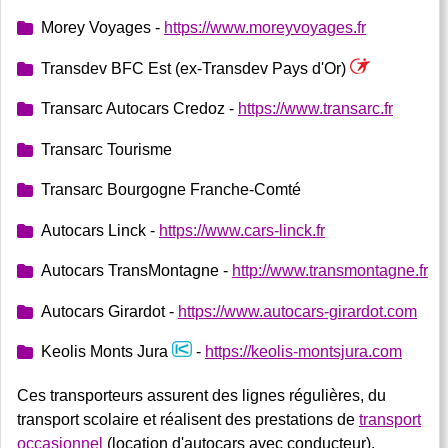
Morey Voyages -
https://www.moreyvoyages.fr
Transdev BFC Est (ex-Transdev Pays d'Or)
Transarc Autocars Credoz -
https://www.transarc.fr
Transarc Tourisme
Transarc Bourgogne Franche-Comté
Autocars Linck -
https://www.cars-linck.fr
Autocars TransMontagne -
http://www.transmontagne.fr
Autocars Girardot -
https://www.autocars-girardot.com
Keolis Monts Jura
-
https://keolis-montsjura.com
Ces transporteurs assurent des lignes régulières, du
transport scolaire et réalisent des prestations de
transport
occasionnel
(location d'autocars avec conducteur).