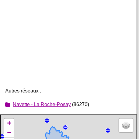
Autres réseaux :
Navette - La Roche-Posay
(86270)
+
−