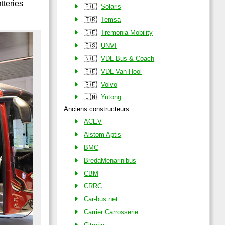
tteries
🇵🇱
Solaris
🇹🇷
Temsa
🇩🇪
Tremonia Mobility
🇪🇸
UNVI
🇳🇱
VDL Bus & Coach
🇧🇪
VDL Van Hool
🇸🇪
Volvo
🇨🇳
Yutong
Anciens constructeurs :
ACEV
Alstom Aptis
BMC
BredaMenarinibus
CBM
CRRC
Car-bus.net
Carrier Carrosserie