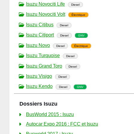
Isuzu Novociti Life
Diesel
Isuzu Novociti Volt
Électrique
Isuzu Citibus
Diesel
Isuzu Citiport
Diesel
GNV
Isuzu Novo
Diesel
Électrique
Isuzu Turquoise
Diesel
Isuzu Grand Toro
Diesel
Isuzu Visigo
Diesel
Isuzu Kendo
Diesel
GNV
Dossiers Isuzu
BusWorld 2015 : Isuzu
Autocar Expo 2016 : FCC et Isuzu
Busworld 2017 : Isuzu