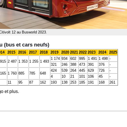
Citivolt 12 au Busworld 2023.
 (bus et cars neufs)
014
2015
2016
2017
2018
2019
2020
2021
2022
2023
2024
2025
1 174
934
602
995
1 491
1 498
-
 915
2 487
1 353
1 255
1 493
321
246
388
473
391
376
-
424
539
264
445
629
726
-
 165
1 760
885
785
648
4
10
21
101
106
45
-
11
95
87
162
193
138
253
185
191
168
261
o et plus.