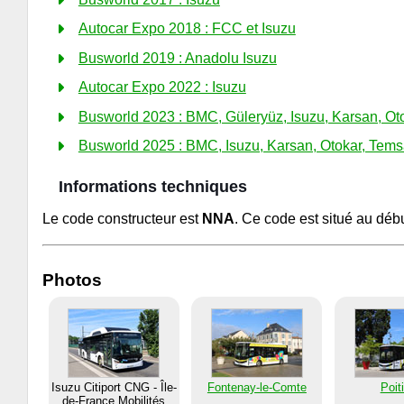
Autocar Expo 2018 : FCC et Isuzu
Busworld 2019 : Anadolu Isuzu
Autocar Expo 2022 : Isuzu
Busworld 2023 : BMC, Güleryüz, Isuzu, Karsan, Ot
Busworld 2025 : BMC, Isuzu, Karsan, Otokar, Tem
Informations techniques
Le code constructeur est
NNA
. Ce code est situé au déb
Photos
Isuzu Citiport CNG - Île-
Fontenay-le-Comte
Poit
de-France Mobilités