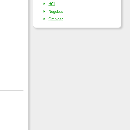
HCI
Negobus
Omnicar