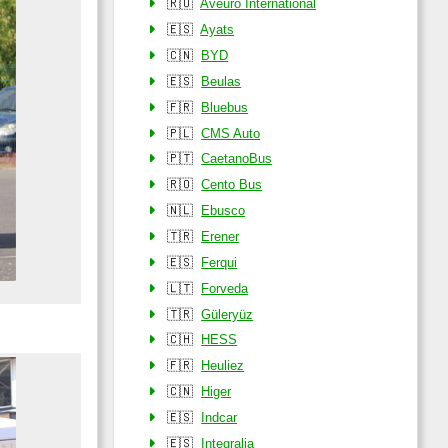
🇷🇴
Aveuro International
🇪🇸
Ayats
🇨🇳
BYD
🇪🇸
Beulas
🇫🇷
Bluebus
🇵🇱
CMS Auto
🇵🇹
CaetanoBus
🇷🇴
Cento Bus
🇳🇱
Ebusco
🇹🇷
Erener
🇪🇸
Ferqui
🇱🇹
Forveda
🇹🇷
Güleryüz
🇨🇭
HESS
🇫🇷
Heuliez
🇨🇳
Higer
🇪🇸
Indcar
🇪🇸
Integralia