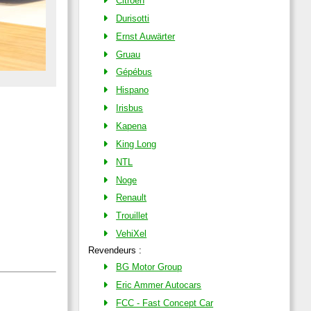
Citroën
Durisotti
Ernst Auwärter
Gruau
Gépébus
Hispano
Irisbus
Kapena
King Long
NTL
Noge
Renault
Trouillet
VehiXel
Revendeurs :
BG Motor Group
Eric Ammer Autocars
FCC - Fast Concept Car