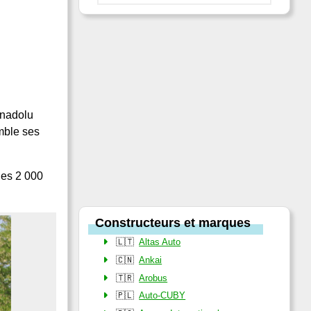
Anadolu
mble ses
des 2 000
Constructeurs et marques
🇱🇹
Altas Auto
🇨🇳
Ankai
🇹🇷
Arobus
🇵🇱
Auto-CUBY