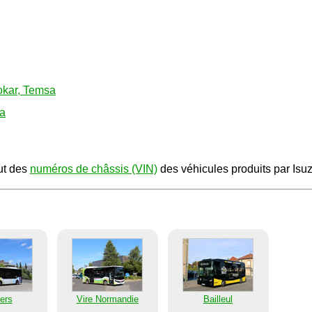
okar, Temsa
sa
ut des
numéros de châssis (VIN)
des véhicules produits par Isuz
iers
Vire Normandie
Bailleul