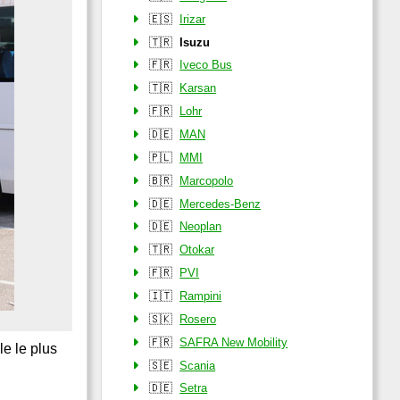
🇪🇸
Irizar
🇹🇷
Isuzu
🇫🇷
Iveco Bus
🇹🇷
Karsan
🇫🇷
Lohr
🇩🇪
MAN
🇵🇱
MMI
🇧🇷
Marcopolo
🇩🇪
Mercedes-Benz
🇩🇪
Neoplan
🇹🇷
Otokar
🇫🇷
PVI
🇮🇹
Rampini
🇸🇰
Rosero
🇫🇷
SAFRA New Mobility
e le plus
🇸🇪
Scania
🇩🇪
Setra