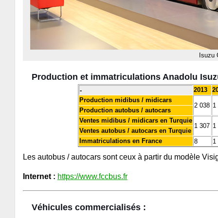
Isuzu 
Production et immatriculations Anadolu Isuzu
2013
2
-
Production midibus / midicars
2 038
1
Production autobus / autocars
Ventes midibus / midicars en Turquie
1 307
1
Ventes autobus / autocars en Turquie
Immatriculations en France
8
1
Les autobus / autocars sont ceux à partir du modèle Visig
Internet :
https://www.fccbus.fr
Véhicules commercialisés :