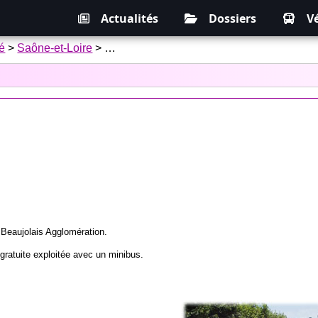
Actualités
Dossiers
V
é
>
Saône-et-Loire
> …
 Beaujolais Agglomération.
gratuite exploitée avec un minibus.