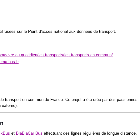
iffusées sur le Point d'accès national aux données de transport.
m/vivre-au-quotidien/les-transports/les-transports-en-commun/
rema-bus.fr
 de transport en commun de France. Ce projet a été créé par des passionnés.
n externe).
on
lixBus
et
BlaBlaCar Bus
effectuant des lignes régulières de longue distance.