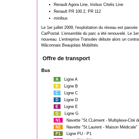
Renault Agora Line, Irisbus Citelis Line
Renault PR 100.2, PR 112
minibus
Le 1er juillet 2009, l'exploitation du réseau est pass
CarPostal. L'ensemble du parc a été renouvelé. Le 1er j
nouveau. L'entreprise Transdev débute alors un contra
Mâconnais Beaujolais Mobilités.
Offre de transport
Bus
A
Ligne A
B
Ligne B
C
Ligne C
D
Ligne D
E
Ligne E
G
Ligne G
N1
Navette "St.CLément - Multiplexe-Cité d
N2
Navette "St.Laurent - Maison Médicale"
P1
Ligne PU - P1