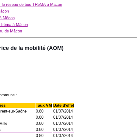
ur le réseau de bus TRéMA à Mâcon
Mâcon
 à Mâcon
u Tréma à Mâcon
eau de Mâcon
rice de la mobilité (AOM)
commune :
nes
Taux VM
Date d'effet
urent-sur-Saône
0.80
01/07/2014
0.80
01/07/2014
Ville
0.80
01/07/2014
s
0.80
01/07/2014
0.80
01/07/2014