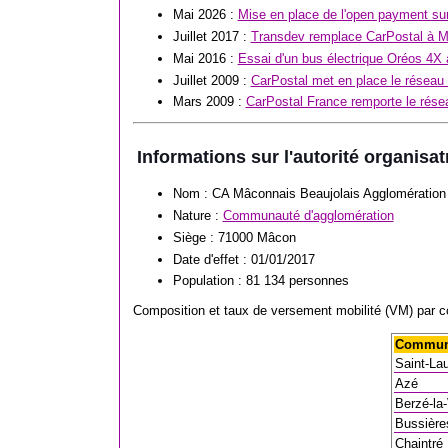
Mai 2026 :
Mise en place de l'open payment s
Juillet 2017 :
Transdev remplace CarPostal à 
Mai 2016 :
Essai d'un bus électrique Oréos 4X
Juillet 2009 :
CarPostal met en place le résea
Mars 2009 :
CarPostal France remporte le rés
Informations sur l'autorité organisat
Nom : CA Mâconnais Beaujolais Agglomération
Nature :
Communauté d'agglomération
Siège : 71000 Mâcon
Date d'effet : 01/01/2017
Population : 81 134 personnes
Composition et taux de versement mobilité (VM) par 
Commu
Saint-La
Azé
Berzé-la-
Bussière
Chaintré