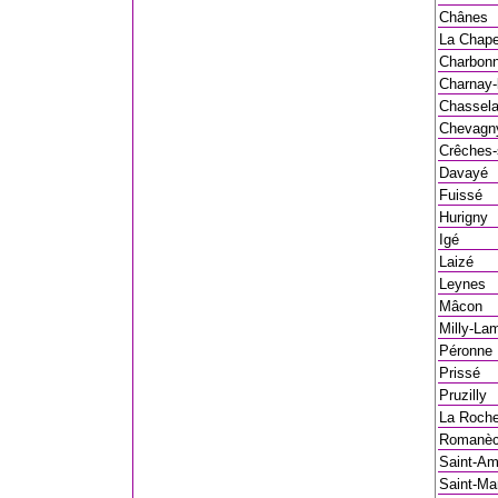
Chânes
La Chape
Charbonn
Charnay-
Chassel
Chevagny
Crêches-
Davayé
Fuissé
Hurigny
Igé
Laizé
Leynes
Mâcon
Milly-Lam
Péronne
Prissé
Pruzilly
La Roch
Romanèc
Saint-Am
Saint-Ma