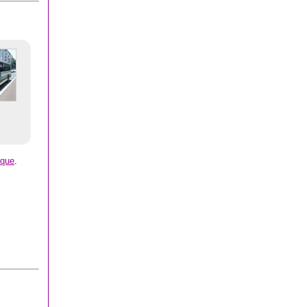
èque
.