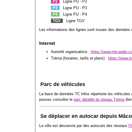
P2
Ligne PU - P2
P3
Ligne PU - P3
P4
Ligne PU - P4
TGV
Ligne TGV
Les informations des lignes sont issues des données d
Internet
Autorité organisatrice :
https://www.mb-agglo.co
Tréma (horaires, tarifs et plans) :
https://www.t
Parc de véhicules
La base de données TC Infos répertorie les véhicules
pouvez consulter le
parc détaillé du réseau Tréma
(lie
Se déplacer en autocar depuis Mâc
La ville est desservie par des autocars des réseaux
F