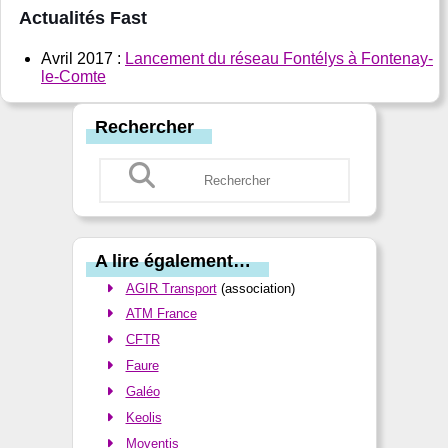
Actualités Fast
Avril 2017 :
Lancement du réseau Fontélys à Fontenay-
le-Comte
Rechercher
A lire également…
AGIR Transport
(association)
ATM France
CFTR
Faure
Galéo
Keolis
Moventis