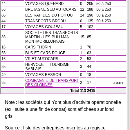
44
VOYAGES QUERARD
0
205
50 à 250
56
BRETAGNE SUD AUTOCARS
12
198
50 à 250
86
LES RAPIDES DU POITOU
24
190
50 à 250
44
TRANSPORTS BRODU
0
135
50 à 250
17
VOYAGES GOUJEAU
5
102
SOCIETE DES TRANSPORTS
86
MARTIN - LES PULLMAN
15
85
MONTMORILLONNAIS
16
CARS THORIN
1
70
56
BUS ET CARS ROUGE
1
63
16
VRIET AUTOCARS
2
53
HERVOUET - TOURISME
85
3
44
SABLAIS
49
VOYAGES BESSON
0
18
COMPAGNIE DE TRANSPORT
85
2
17
urbain
DES OLONNES
Total
113
2415
Note : les sociétés qui n'ont plus d'activité opérationnelle
(ex : suite à une fin de contrat) sont affichées sur fond
gris.
Source : liste des entreprises inscrites au registre