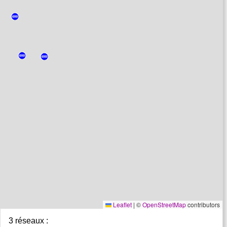
Leaflet
|
©
OpenStreetMap
contributors
3 réseaux :