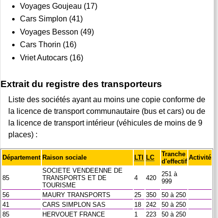
Voyages Goujeau (17)
Cars Simplon (41)
Voyages Besson (49)
Cars Thorin (16)
Vriet Autocars (16)
Extrait du registre des transporteurs
Liste des sociétés ayant au moins une copie conforme de
la licence de transport communautaire (bus et cars) ou de
la licence de transport intérieur (véhicules de moins de 9
places) :
Tranche
Département
Raison sociale
LTI
LC
Activité
d'effectif
SOCIETE VENDEENNE DE
251 à
85
TRANSPORTS ET DE
4
420
999
TOURISME
56
MAURY TRANSPORTS
25
350
50 à 250
41
CARS SIMPLON SAS
18
242
50 à 250
85
HERVOUET FRANCE
1
223
50 à 250