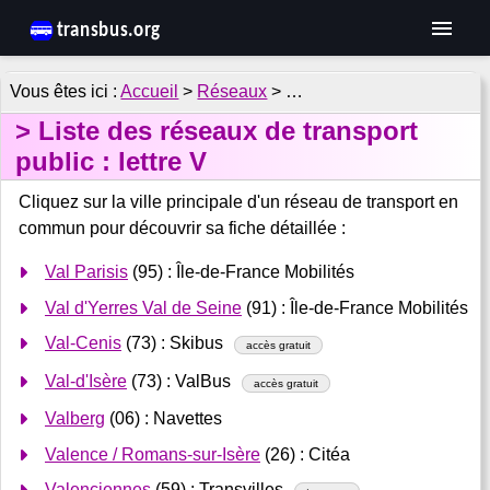
Accueil
>
Réseaux
> …
Liste des réseaux de transport
public : lettre V
Cliquez sur la ville principale d'un réseau de transport en
commun pour découvrir sa fiche détaillée :
Val Parisis
(95) : Île-de-France Mobilités
Val d'Yerres Val de Seine
(91) : Île-de-France Mobilités
Val-Cenis
(73) : Skibus
accès gratuit
Val-d'Isère
(73) : ValBus
accès gratuit
Valberg
(06) : Navettes
Valence / Romans-sur-Isère
(26) : Citéa
Valenciennes
(59) : Transvilles