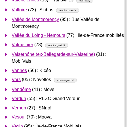
tramway
Valloire
(73) : Skibus
accès gratuit
Vallée de Montmorency
(95) : Bus Vallée de
Montmorency
Vallée du Loing - Nemours
(77) : Ile-de-France mobilités
Valmeinier
(73)
accès gratuit
Valserhône (ex-Bellegarde-sur-Valserine)
(01) :
Mobi'Vals
Vannes
(56) : Kicéo
Vars
(05) : Navettes
accès gratuit
Vendôme
(41) : Move
Verdun
(55) : REZO Grand Verdun
Vernon
(27) : SNgo!
Vesoul
(70) : Moova
Vexin
(95) : Île-de-France Mobilités