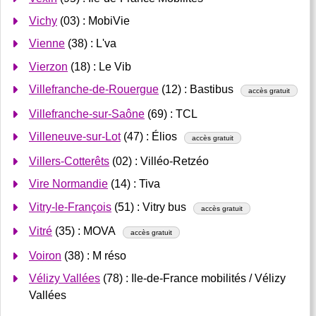
Vichy
(03) : MobiVie
Vienne
(38) : L'va
Vierzon
(18) : Le Vib
Villefranche-de-Rouergue
(12) : Bastibus
accès gratuit
Villefranche-sur-Saône
(69) : TCL
Villeneuve-sur-Lot
(47) : Élios
accès gratuit
Villers-Cotterêts
(02) : Villéo-Retzéo
Vire Normandie
(14) : Tiva
Vitry-le-François
(51) : Vitry bus
accès gratuit
Vitré
(35) : MOVA
accès gratuit
Voiron
(38) : M réso
Vélizy Vallées
(78) : Ile-de-France mobilités / Vélizy
Vallées