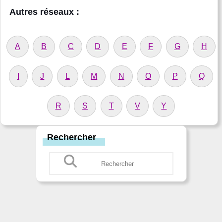
Autres réseaux :
A
B
C
D
E
F
G
H
I
J
L
M
N
O
P
Q
R
S
T
V
Y
Rechercher