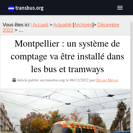
Accueil
>
Actualité
[
Archives
]>
Décembre
2022
> …
Montpellier : un système de
comptage va être installé dans
les bus et tramways
Article publié sur transbus.org le
06/12/2022
par
Olivier Meyer